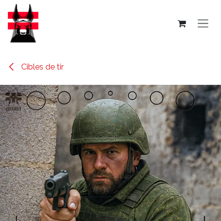
Se rendre au contenu
Cibles de tir