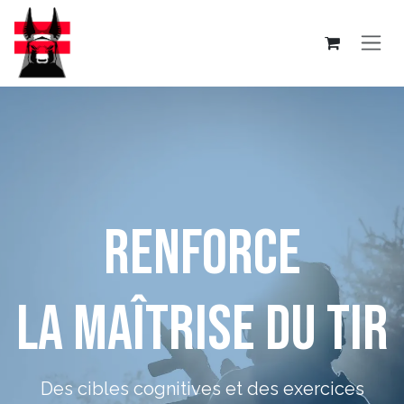
Se rendre au contenu
Renforce
la maîtrise du tir
Des cibles cognitives et des exercices