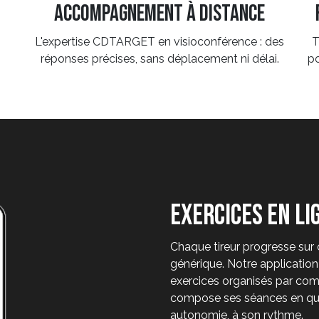
accompagnement à distance
L'expertise CDTARGET en visioconférence : des
T
réponses précises, sans déplacement ni délai.
po
exercices en li
Chaque tireur progresse sur
générique. Notre applicatio
exercices organisés par comp
compose ses séances en quel
autonomie, à son rythme.