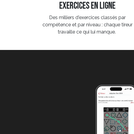
exercices en ligne
Des milliers d'exercices classés par
compétence et par niveau : chaque tireur
travaille ce qui lui manque.