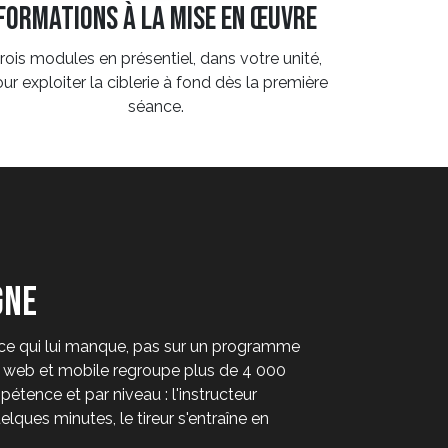
formations à la mise en œuvre
rois modules en présentiel, dans votre unité,
ur exploiter la ciblerie à fond dès la première
séance.
gne
 ce qui lui manque, pas sur un programme
n web et mobile regroupe plus de 4 000
étence et par niveau : l'instructeur
ques minutes, le tireur s'entraîne en